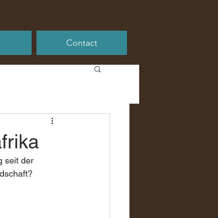
Contact
frika
 seit der 
ndschaft?