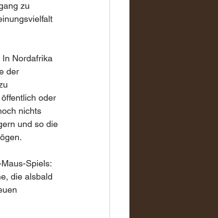
gang zu 
inungsvielfalt 
In Nordafrika 
e der 
zu 
öffentlich oder 
noch nichts 
gern und so die 
mögen.
-Maus-Spiels: 
, die alsbald 
euen 