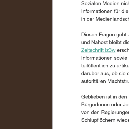
Sozialen Medien nic
Informationen für di
in der Medienlandsc
Diesen Fragen geht J
und Nahost bleibt di
Zeitschrift iz3w
 ersc
Informationen sowie d
teilöffentlich zu art
darüber aus, ob sie 
autoritären Machtst
Geblieben ist in den
BürgerInnen oder Jo
von den Regierungen
Schlupflöchern wiede