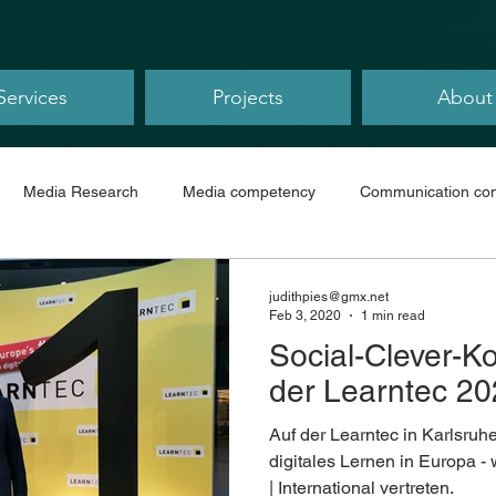
Services
Projects
About
Media Research
Media competency
Communication con
judithpies@gmx.net
Feb 3, 2020
1 min read
Social-Clever-
der Learntec 2
Auf der Learntec in Karlsruh
digitales Lernen in Europa 
| International vertreten.